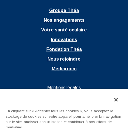
Groupe Théa
Nos engagements
Votre santé oculaire
Innovations
Fondation Théa
Nous rejoindre
Mediaroom
Ouvrir dans un nouvel onglet
Mentions légales
Ouvrir dans un nouvel onglet
Politique de confidentialité
Ouvrir dans un nouvel onglet
CGU
En cliquant sur « Accepter tous les cookies », vous acceptez le
Nous contacter
stockage de cookies sur votre appareil pour améliorer la navigation
sur le site, analyser son utilisation et contribuer à nos efforts de
marketing.