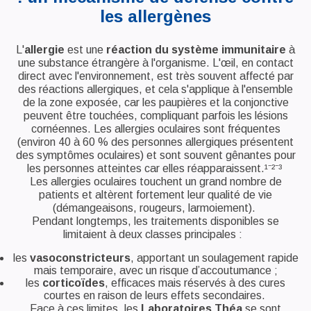
les allergènes
L'
allergie
est une
réaction du système immunitaire
à
une substance étrangère à l'organisme. L'œil, en contact
direct avec l'environnement, est très souvent affecté par
des réactions allergiques, et cela s'applique à l'ensemble
de la zone exposée, car les paupières et la conjonctive
peuvent être touchées, compliquant parfois les lésions
cornéennes. Les allergies oculaires sont fréquentes
(environ 40 à 60 % des personnes allergiques présentent
des symptômes oculaires) et sont souvent gênantes pour
les personnes atteintes car elles réapparaissent.¹⁻²⁻³
Les allergies oculaires touchent un grand nombre de
patients et altèrent fortement leur qualité de vie
(démangeaisons, rougeurs, larmoiement).
Pendant longtemps, les traitements disponibles se
limitaient à deux classes principales :
les
vasoconstricteurs
, apportant un soulagement rapide
mais temporaire, avec un risque d’accoutumance ;
les
corticoïdes
, efficaces mais réservés à des cures
courtes en raison de leurs effets secondaires.
Face à ces limites, les
Laboratoires Théa
se sont