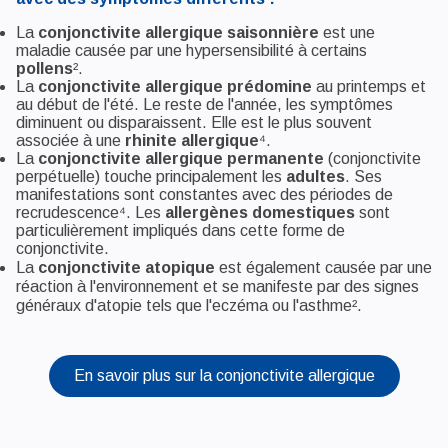
La
conjonctivite allergique saisonnière
est une
maladie causée par une hypersensibilité à certains
pollens
².
La
conjonctivite allergique prédomine
au printemps et
au début de l'été. Le reste de l'année, les symptômes
diminuent ou disparaissent. Elle est le plus souvent
associée à une
rhinite allergique
⁴.
La
conjonctivite allergique permanente
(conjonctivite
perpétuelle) touche principalement les
adultes
. Ses
manifestations sont constantes avec des périodes de
recrudescence⁴. Les
allergènes domestiques
sont
particulièrement impliqués dans cette forme de
conjonctivite.
La
conjonctivite atopique
est également causée par une
réaction à l'environnement et se manifeste par des signes
généraux d'atopie tels que l'eczéma ou l'asthme².
En savoir plus sur la conjonctivite allergique