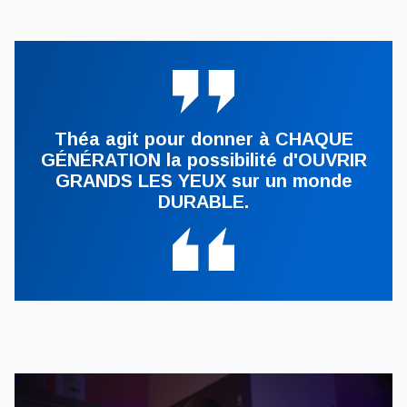
Théa agit pour donner à CHAQUE
GÉNÉRATION la possibilité d'OUVRIR
GRANDS LES YEUX sur un monde
DURABLE.