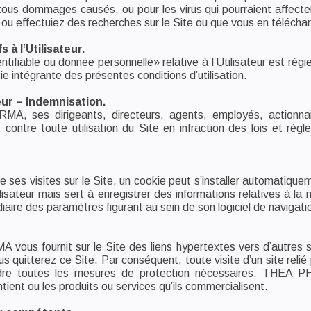
 tous dommages causés, ou pour les virus qui pourraient affect
ez ou effectuiez des recherches sur le Site ou que vous en téléch
 à l‘Utilisateur.
ntifiable ou donnée personnelle» relative à l’Utilisateur est ré
tie intégrante des présentes conditions d’utilisation.
eur – Indemnisation.
RMA, ses dirigeants, directeurs, agents, employés, actionnai
t contre toute utilisation du Site en infraction des lois et ré
de ses visites sur le Site, un cookie peut s’installer automatiqu
ilisateur mais sert à enregistrer des informations relatives à la na
iaire des paramètres figurant au sein de son logiciel de navigati
vous fournit sur le Site des liens hypertextes vers d’autres s
us quitterez ce Site. Par conséquent, toute visite d’un site relié 
ndre toutes les mesures de protection nécessaires. THEA PH
ontient ou les produits ou services qu’ils commercialisent.