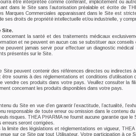
ourra être interprétée comme conférant, implicitement ou autrem
nt dans le Site sans l’autorisation préalable et écrite de 
 des Marques Commerciales apparaissant dans le Site est str
e ses droits de propriété intellectuelle et/ou industrielle, y compr
 Site.
s concernant la santé et des traitements médicaux exclusive
information et ne peuvent en aucun cas se substituer aux conseil
e ne peuvent jamais servir pour effectuer un diagnostic médic
nts présentés sur le Site.
le Site peuvent contenir des références directes ou indirectes
être soumis à des réglementations et conditions d’utilisation d
 vendre ces produits dans votre pays. Veuillez consulter la fi
ent concernant les produits disponibles dans votre pays.
nu du Site en vue d’en garantir l’exactitude, l’actualité, l’exhaus
responsable de toute erreur ou omission dans le contenu du Site
 seuls risques. THEA PHARMA ne fournit aucune garantie que le Sit
s erreurs seront corrigées.
s la limite des législations et réglementations en vigueur, TH
contenue sur ce Site par tout Utilisateur. Votre participation à