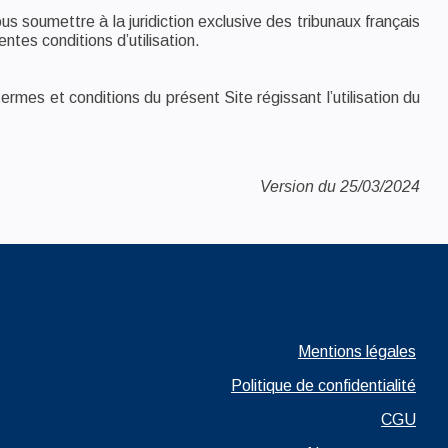
ous soumettre à la juridiction exclusive des tribunaux français
ntes conditions d’utilisation.
mes et conditions du présent Site régissant l’utilisation du
Version du 25/03/2024
Ouvrir dans un nouvel
Mentions légales
Ouvrir dans un nouvel onglet
Politique de confidentialité
Ouvrir da
CGU