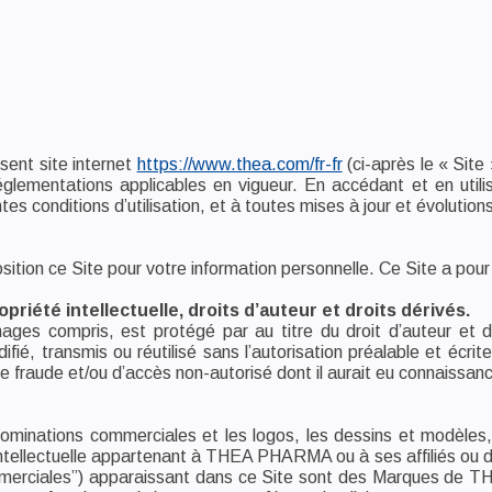
ésent site internet
https://www.thea.com/fr-fr
(ci-après le « Site
réglementations applicables en vigueur. En accédant et en utilis
es conditions d’utilisation, et à toutes mises à jour et évolutions
ion ce Site pour votre information personnelle. Ce Site a po
priété intellectuelle, droits d’auteur et droits dérivés.
ges compris, est protégé par au titre du droit d’auteur et d’au
odifié, transmis ou réutilisé sans l’autorisation préalable et é
raude et/ou d’accès non-autorisé dont il aurait eu connaissan
minations commerciales et les logos, les dessins et modèles, a
t intellectuelle appartenant à THEA PHARMA ou à ses affiliés ou 
ommerciales”) apparaissant dans ce Site sont des Marques d