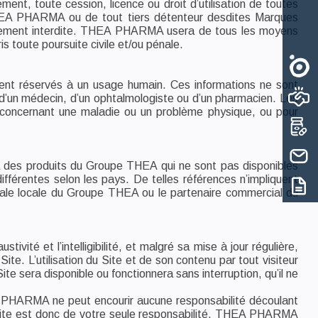
ent, toute cession, licence ou droit d’utilisation de toutes
THEA PHARMA ou de tout tiers détenteur desdites Marques
ictement interdite. THEA PHARMA usera de tous les moyens
is toute poursuite civile et/ou pénale.
ment réservés à un usage humain. Ces informations ne sont
s d’un médecin, d’un ophtalmologiste ou d’un pharmacien. Les
al concernant une maladie ou un problème physique, ou pour
 à des produits du Groupe THEA qui ne sont pas disponibles
ifférentes selon les pays. De telles références n’impliquent
liale locale du Groupe THEA ou le partenaire commercial du
tivité et l’intelligibilité, et malgré sa mise à jour régulière,
. L’utilisation du Site et de son contenu par tout visiteur
e sera disponible ou fonctionnera sans interruption, qu’il ne
EA PHARMA ne peut encourir aucune responsabilité découlant
 ce Site est donc de votre seule responsabilité. THEA PHARMA