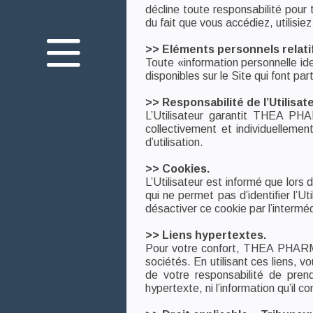
Nos engagements
décline toute responsabilité pour
du fait que vous accédiez, utilisi
Votre santé oculaire
>> Eléments personnels relatifs
Innovation
Toute «information personnelle ide
disponibles sur le Site qui font par
Nos produits
>> Responsabilité de l’Utilisat
L’Utilisateur garantit THEA PHA
collectivement et individuellemen
d’utilisation.
Nous rejoindre
>> Cookies.
Nous contacter
L’Utilisateur est informé que lors 
Mediaroom
qui ne permet pas d’identifier l’Ut
désactiver ce cookie par l’interméd
Théa Academy
>> Liens hypertextes.
Pour votre confort, THEA PHARMA 
sociétés. En utilisant ces liens, vo
de votre responsabilité de pre
hypertexte, ni l’information qu’il c