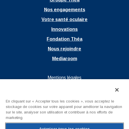
Nos engagements
Votre santé oculaire
Innovations
Fondation Théa
Nous rejoindre
Mediaroom
Ouvrir dans un nouvel onglet
Mentions légales
Ouvrir dans un nouvel onglet
Politique de confidentialité
Ouvrir dans un nouvel onglet
CGU
En cliquant sur « Accepter tous les cookies », vous acceptez le
stockage de cookies sur votre appareil pour améliorer la navigation
Nous contacter
sur le site, analyser son utilisation et contribuer à nos efforts de
marketing.
Autoriser tous les cookies