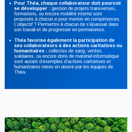
Pour Théa, chaque collaborateur doit pourvoir
se développer :
gestion de projets transverses,
formations, ou encore mobilité interne sont
proposés à chacun.e pour monter en compétences.
L’objectif ? Permettre à chacun de s’épanouir dans
son travail et de progresser en permanence.
Théa favorise également la participation de
ses collaborateurs à des actions caritatives ou
humanitaires :
collectes de sang, ventes
solidaires, ou encore dons de matériel informatique
sont autant d’exemples d’actions caritatives et
humanitaires mises en œuvre par les équipes de
Théa.