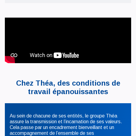
Chez Théa, des conditions de
travail épanouissantes
Au sein de chacune de ses entités, le groupe Théa
assure la transmission et l’incarnation de ses valeurs.
Cela passe par un encadrement bienveillant et un
accompagnement de l’ensemble de ses