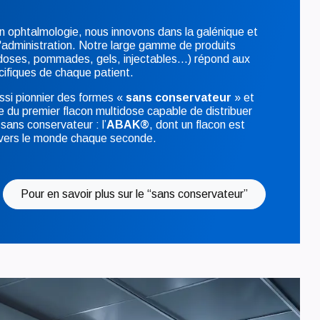
n ophtalmologie, nous innovons dans la galénique et
'administration. Notre large gamme de produits
idoses, pommades, gels, injectables...) répond aux
cifiques de chaque patient.
si pionnier des formes «
sans conservateur
» et
ine du premier flacon multidose capable de distribuer
 sans conservateur : l’
ABAK®
, dont un flacon est
ravers le monde chaque seconde.
Pour en savoir plus sur le “sans conservateur”