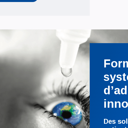
Form
sys
d’ad
inno
Des so