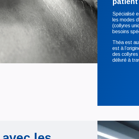
patient
Spécialisé e
les modes d
(collyres un
besoins spé
Théa est aus
est à l’orig
des collyres
délivré à t
 avec les