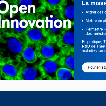
La missi
Attirer des
Mettre en pl
Permettre l
des maladies
En pratique, T
R&D
de Théa 
maladies rares
Pour en sa