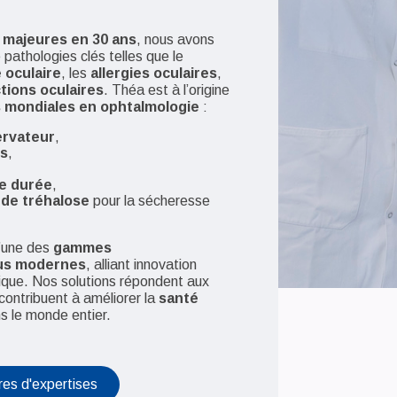
 majeures en 30 ans
, nous avons
 pathologies clés telles que le
 oculaire
, les
allergies oculaires
,
ctions oculaires
. Théa est à l’origine
 mondiales en ophtalmologie
:
ervateur
,
es
,
te durée
,
 de tréhalose
pour la sécheresse
l’une des
gammes
lus modernes
, alliant innovation
ique. Nos solutions répondent aux
contribuent à améliorer la
santé
s le monde entier.
res d'expertises