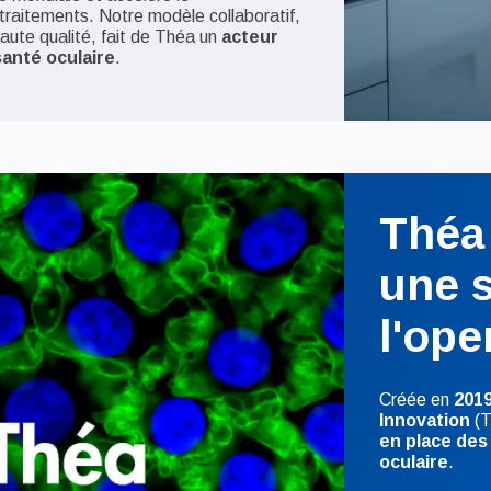
aitements. Notre modèle collaboratif,
aute qualité, fait de Théa un
acteur
santé oculaire
.
Théa
une s
l'ope
Créée en
201
Innovation
(T
en place des
oculaire
.