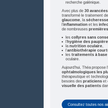
recherche galénique.
Avec plus de
30 avancées
transformé le traitement de
glaucome
, la
sécheresse
l’
inflammation
et les
infe
de nombreuses
premières
les
collyres sans cons
l’
hygiène des paupièr
la
nutrition oculaire
,
l’
antibiothérapie cour
les
traitements à base
oculaire.
Aujourd’hui, Théa propose 
ophtalmologiques les p
thérapeutique et technolog
besoins des
praticiens
et 
visuelle des patients
dan
Consultez toutes nos ai