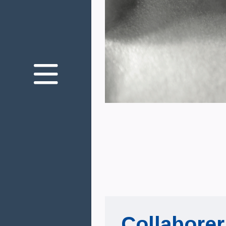
Nous connaître
Nos engagements
Votre santé oculaire
Innovation
Nos produits
Nous rejoindre
Nous contacter
Mediaroom
Théa Academy
Collaborer