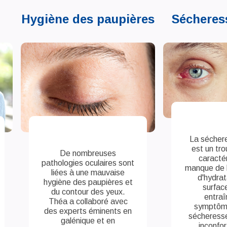
Hygiène des paupières
Sécheres
La séchere
est un tro
De nombreuses
caractér
pathologies oculaires sont
manque de lu
liées à une mauvaise
d'hydrat
hygiène des paupières et
surface
du contour des yeux.
entraî
Théa a collaboré avec
symptôme
des experts éminents en
sécheresse,
galénique et en
inconfor