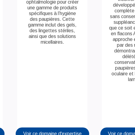
ophtalmologie pour créer
développ
une gamme de produits
complète 
spécifiques à l’hygiène
sans conser
des paupières. Cette
suppléanc
gamme inclut des gels,
que ce soit 
des lingettes stériles,
en flacons
ainsi que des solutions
approche 
micellaires.
par des 
démontran
délét
conservat
paupières
oculaire et 
lar
Voir ce domaine d'expertise
Voir ce doma