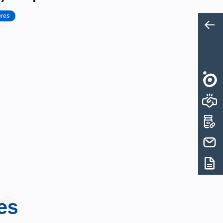
ères
es