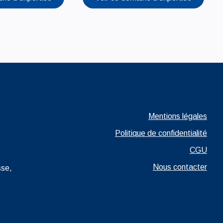
Ouvrir dans un nouvel
Mentions légales
Ouvrir dans un nouvel onglet
Politique de confidentialité
Ouvrir da
CGU
Nous contacter
sse,