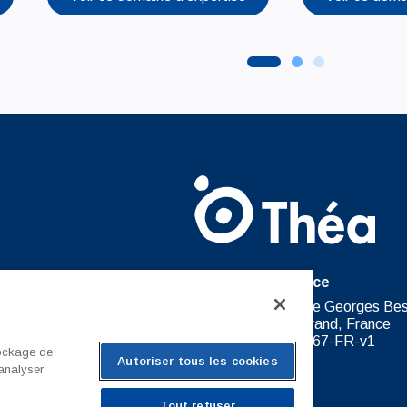
Théa France
Théa Pharma France 37 rue Georges Be
63100 Clermont-Ferrand, France
NON-COR-FR-2967-FR-v1
tockage de
Autoriser tous les cookies
 analyser
Tout refuser