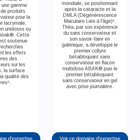
mondiale, se positionnant
é une gamme
après la cataracte et la
de produits
DMLA (Dégénérescence
vateur pour la
Maculaire Liée à l'âge)⁶.
e lacrymale,
Théa, par son expérience
en unidoses ou
du sans conservateur et
 Abak®. Cette
son savoir-faire en
est soutenue
galénique, a développé le
recherches
premier collyre
t les effets
bétabloquant sans
ères des
conservateur en flacon
eurs sur les
multidose ABAK® puis le
, la surface
premier bétabloquant
la qualité des
sans conservateur en gel
mes⁵.
avec prise journalière.
ine d'expertise
Voir ce domaine d'expertise