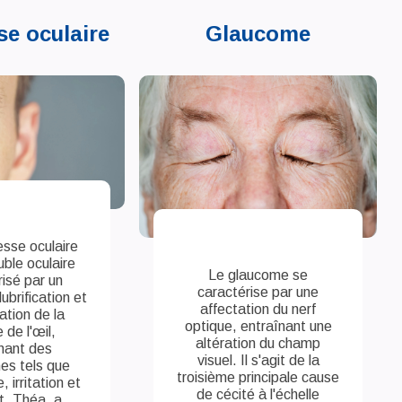
se oculaire
Glaucome
sse oculaire
uble oculaire
Le glaucome se
isé par un
caractérise par une
brification et
affectation du nerf
ation de la
optique, entraînant une
 de l'œil,
altération du champ
nant des
visuel. Il s'agit de la
s tels que
troisième principale cause
 irritation et
de cécité à l'échelle
t. Théa, a