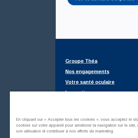
Groupe Théa
Nos engagements
Votre santé oculaire
Innovations
Fondation Théa
Nous rejoindre
En cliquant sur « Accepter tous les cookies », vous acceptez le s
Mediaroom
cookies sur votre appareil pour améliorer la navigation sur le site,
son utilisation et contribuer à nos efforts de marketing.