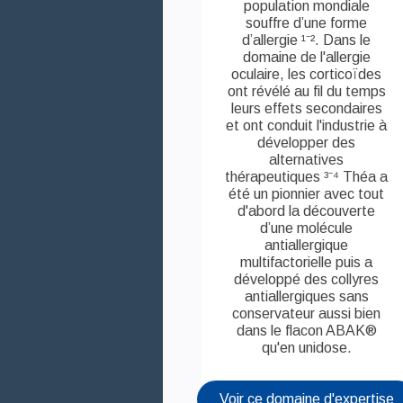
population mondiale
souffre d’une forme
Théa Academy
d’allergie ¹⁻². Dans le
domaine de l'allergie
oculaire, les corticoïdes
ont révélé au fil du temps
leurs effets secondaires
et ont conduit l'industrie à
développer des
alternatives
thérapeutiques ³⁻⁴ Théa a
été un pionnier avec tout
d'abord la découverte
d’une molécule
antiallergique
multifactorielle puis a
développé des collyres
antiallergiques sans
conservateur aussi bien
dans le flacon ABAK®
qu'en unidose.
Voir ce domaine d'expertise