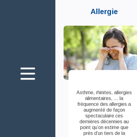
Allergie
Nous connaître
Nos engagements
Votre santé oculaire
Innovation
Nos produits
Asthme, rhinites, allergies
alimentaires, ... la
fréquence des allergies a
augmenté de façon
Nous rejoindre
spectaculaire ces
dernières décennies au
Nous contacter
point qu’on estime que
près d’un tiers de la
Mediaroom