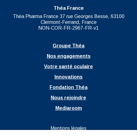
Théa France
Théa Pharma France 37 rue Georges Besse, 63100
Clermont-Ferrand, France
NON-COR-FR-2967-FR-v1
Groupe Théa
Nos engagements
Votre santé oculaire
Innovations
Fondation Théa
Nous rejoindre
Mediaroom
Ouvrir dans un nouvel onglet
Mentions légales