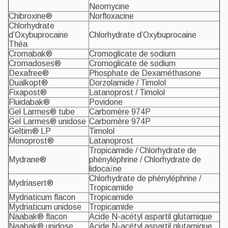
Neomycine
Chibroxine®
Norfloxacine
Chlorhydrate
d’Oxybuprocaine
Chlorhydrate d’Oxybuprocaine
Théa
Cromabak®
Cromoglicate de sodium
Cromadoses®
Cromoglicate de sodium
Dexafree®
Phosphate de Dexaméthasone
Dualkopt®
Dorzolamide / Timolol
Fixapost®
Latanoprost / Timolol
Fluidabak®
Povidone
Gel Larmes® tube
Carbomère 974P
Gel Larmes® unidose
Carbomère 974P
Geltim® LP
Timolol
Monoprost®
Latanoprost
Tropicamide / Chlorhydrate de
Mydrane®
phényléphrine / Chlorhydrate de
lidocaïne
Chlorhydrate de phényléphrine /
Mydriasert®
Tropicamide
Mydriaticum flacon
Tropicamide
Mydriaticum unidose
Tropicamide
Naabak® flacon
Acide N-acétyl aspartil glutamique
Naabak® unidose
Acide N-acétyl aspartil glutamique