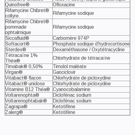
Quinofree®
Ofloxacine
Rifamycine Chibret®
Rifamycine sodique
collyre
Rifamycine Chibret®
pommade
Rifamycine sodique
ophtalmique
Siccafluid®
Carbomère 974P
Softacort®
Phosphate sodique d’hydrocortisone
Sterdex®
Dexaméthasone / Oxytétracycline
Tétracaïne 1%
Chlorhydrate de tétracaïne
Théa®
Timabak® 0,50%
Timolol maléate
Virgan®
Ganciclovir
Vitabact® flacon
Chlorhydrate de picloxydine
Vitabact® unidose
Chlorhydrate de picloxydine
Vitamine B12 Théa®
Cyanocobalamine
Voltarenophta®
Diclofénac sodium
Voltarenophtabak®
Diclofénac sodium
Zagrapa®
Ketotifène
Zalerg®
Ketotifène