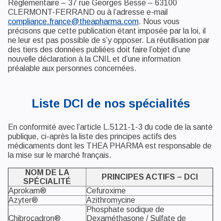
Réglementaire – 37 rue Georges Besse – 63100
CLERMONT-FERRAND ou à l’adresse e-mail
compliance.france@theapharma.com
. Nous vous
précisons que cette publication étant imposée par la loi, il
ne leur est pas possible de s’y opposer. La réutilisation par
des tiers des données publiées doit faire l’objet d’une
nouvelle déclaration à la CNIL et d’une information
préalable aux personnes concernées.
Liste DCI de nos spécialités
En conformité avec l’article L.5121-1-3 du code de la santé
publique, ci-après la liste des principes actifs des
médicaments dont les THEA PHARMA est responsable de
la mise sur le marché français.
NOM DE LA
PRINCIPES ACTIFS – DCI
SPÉCIALITÉ
Aprokam®
Cefuroxime
Azyter®
Azithromycine
Phosphate sodique de
Chibrocadron®
Dexaméthasone / Sulfate de