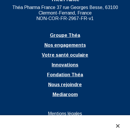
Théa Pharma France 37 rue Georges Besse, 63100
Clermont-Ferrand, France
NON-COR-FR-2967-FR-v1
Groupe Théa
Nos engagements
Votre santé oculaire
Innovations
Fondation Théa
Nous rejoindre
Mediaroom
Ouvrir dans un nouvel onglet
Mentions légales
Ouvrir dans un nouvel onglet
Politique de confidentialité