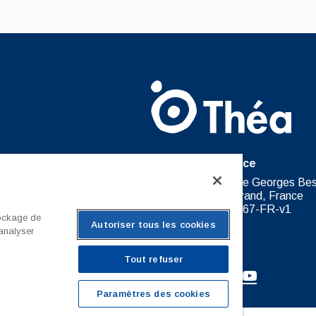
Théa France
Théa Pharma France 37 rue Georges Be
63100 Clermont-Ferrand, France
NON-COR-FR-2967-FR-v1
tockage de
Autoriser tous les cookies
 analyser
Tout refuser
Paramètres des cookies