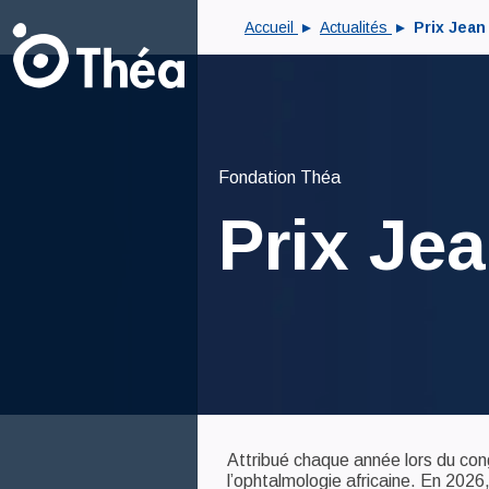
Accueil
Actualités
Prix Jean
Fondation Théa
Prix Je
Attribué chaque année lors du con
l’ophtalmologie africaine. En 202