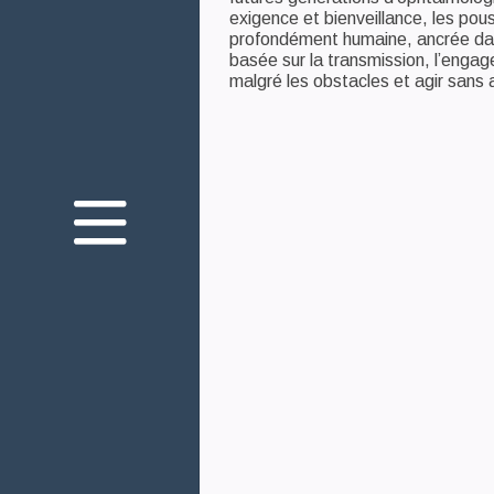
exigence et bienveillance, les pou
profondément humaine, ancrée dans 
basée sur la transmission, l’engag
malgré les obstacles et agir sans
Nous connaître
Nos engagements
Votre santé oculaire
Innovation
Nos produits
Nous rejoindre
Nous contacter
Mediaroom
Théa Academy