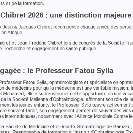
ts et de la formation.
Chibret 2026 : une distinction majeure
ix Jean & Jacques Chibret récompense chaque année des personna
en Afrique.
ibret et Jean-Frédéric Chibret lors du congrès de la Société Fra
que, recherche et engagement en santé publique.
gagée : le Professeur Fatou Sylla
 Professeur Fatou Sylla, ophtalmologiste et spécialiste en oph
n de médecins pour qui la médecine est une véritable mission. In
ohamed, elle a su transformer cette opportunité en une vocatio
de la Société Malienne d’Ophtalmologie, affirmant son rôle de le
ement les jeunes enfants, le Professeur Sylla œuvre activement 
core souvent tardif, son engagement permet de sauver des vies e
ves internationales, notamment avec l’Alliance Mondiale Contre l
a Faculté de Médecine et d’Odonto-Stomatologie de Bamako, le 
istes. Responsable de formation à l’Institut d’Ophtalmologie Tro