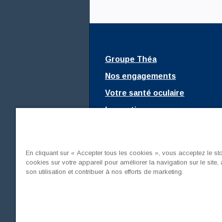
Groupe Théa
Nos engagements
Votre santé oculaire
Innovations
Fondation Théa
Nous rejoindre
En cliquant sur « Accepter tous les cookies », vous acceptez le s
Mediaroom
cookies sur votre appareil pour améliorer la navigation sur le site,
son utilisation et contribuer à nos efforts de marketing.
France