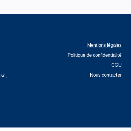
Ouvrir dans un nouvel
Mentions légales
Ouvrir dans un nouvel onglet
Politique de confidentialité
Ouvrir da
CGU
Nous contacter
sse,