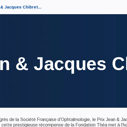
 & Jacques Chibret...
an & Jacques C
grès de la Société Française d’Ophtalmologie, le Prix Jean & Ja
6, cette prestigieuse récompense de la Fondation Théa met à l’