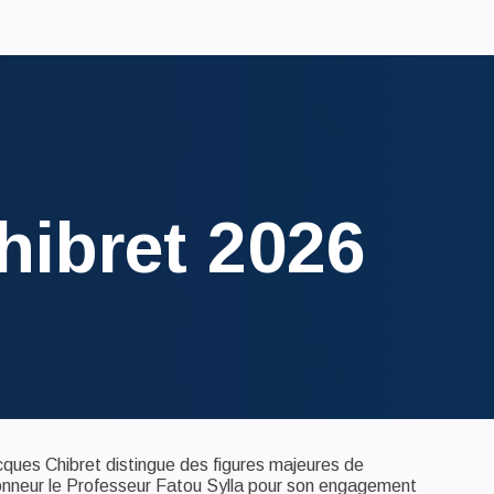
hibret 2026
cques Chibret distingue des figures majeures de
honneur le Professeur Fatou Sylla pour son engagement