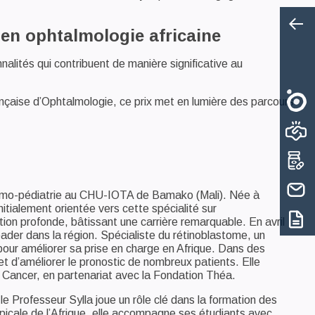
 en ophtalmologie africaine
lités qui contribuent de manière significative au
nçaise d’Ophtalmologie, ce prix met en lumière des parcours
talmo-pédiatrie au CHU-IOTA de Bamako (Mali). Née à
itialement orientée vers cette spécialité sur
n profonde, bâtissant une carrière remarquable. En avril
ader dans la région. Spécialiste du rétinoblastome, un
pour améliorer sa prise en charge en Afrique. Dans des
t d’améliorer le pronostic de nombreux patients. Elle
e Cancer, en partenariat avec la Fondation Théa.
Professeur Sylla joue un rôle clé dans la formation des
picale de l’Afrique, elle accompagne ses étudiants avec