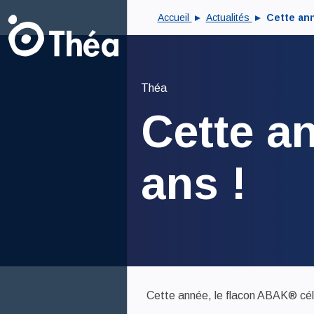
Accueil
Actualités
Cette ann
Théa
Cette a
ans !
Cette année, le flacon ABAK® cél