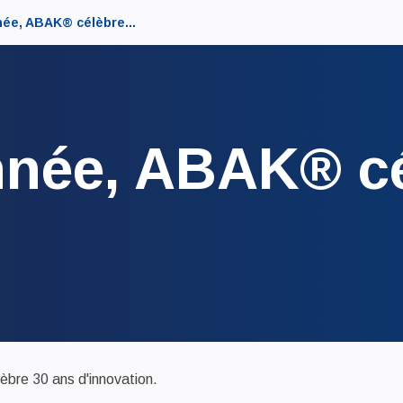
ée, ABAK® célèbre...
nnée, ABAK® cé
èbre 30 ans d'innovation.