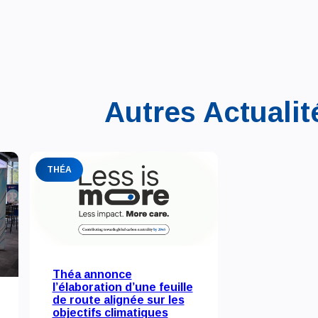
Autres Actualit
THÉA
Théa annonce
l’élaboration d’une feuille
de route alignée sur les
objectifs climatiques