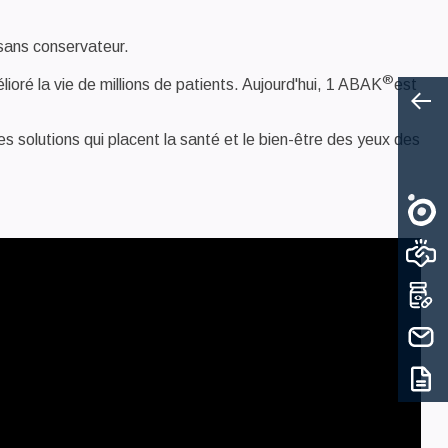
e sans conservateur.
®
ioré la vie de millions de patients. Aujourd'hui, 1 ABAK
est
 solutions qui placent la santé et le bien-être des yeux des